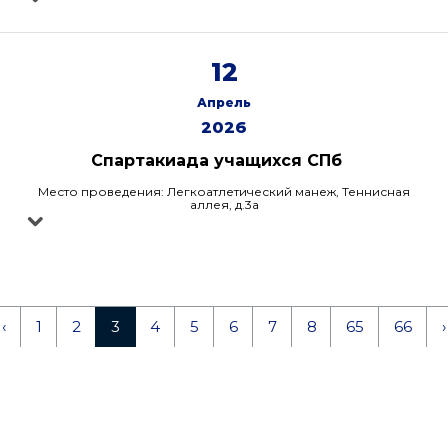
12
Апрель
2026
Спартакиада учащихся СПб
Место проведения: Легкоатлетический манеж, Теннисная
аллея, д.3а
‹
1
2
3
4
5
6
7
8
65
66
›