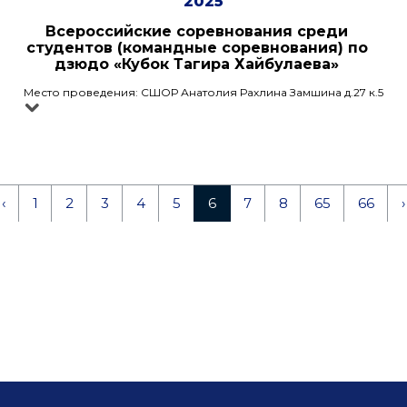
2025
Всероссийские соревнования среди
студентов (командные соревнования) по
дзюдо «Кубок Тагира Хайбулаева»
Место проведения: СШОР Анатолия Рахлина Замшина д.27 к.5
‹
1
2
3
4
5
6
7
8
65
66
›