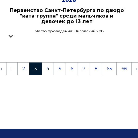
2026
Первенство Санкт-Петербурга по дзюдо
"ката-группа" среди мальчиков и
девочек до 13 лет
Место проведения: Лиговский 208
‹
1
2
3
4
5
6
7
8
65
66
›