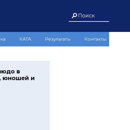
ика
КАТА
Результаты
Контакты
зюдо в
, юношей и