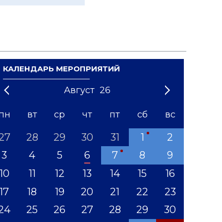
КАЛЕНДАРЬ МЕРОПРИЯТИЙ
Август
26
21
1
'22
2
'23
3
4
'24
5
'25
6
'26
7
'27
8
'28
9
'29
10
'30
11
'31
12
пн
вт
ср
чт
пт
сб
вс
27
28
29
30
31
1
2
3
4
5
6
7
8
9
10
11
12
13
14
15
16
17
18
19
20
21
22
23
24
25
26
27
28
29
30