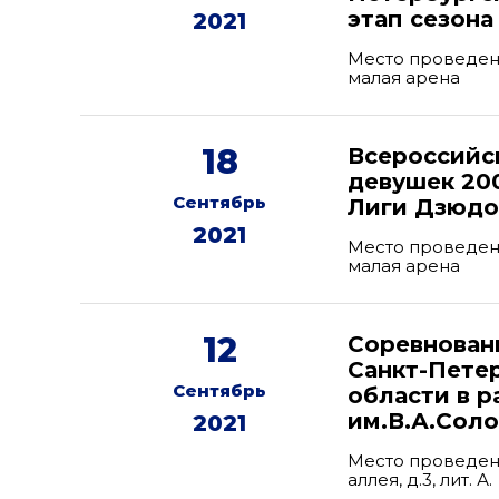
этап сезона
2021
Место проведени
малая арена
18
Всероссийс
девушек 200
Сентябрь
Лиги Дзюдо 
2021
Место проведени
малая арена
12
Соревнован
Санкт-Пете
Сентябрь
области в 
им.В.А.Соло
2021
Место проведени
аллея, д.3, лит. А.