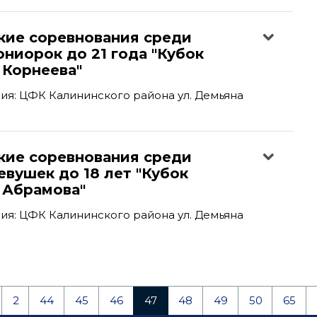
кие соревнования среди
ниорок до 21 года "Кубок
 Корнеева"
я: ЦФК Калининского района ул. Демьяна
кие соревнования среди
вушек до 18 лет "Кубок
 Абрамова"
я: ЦФК Калининского района ул. Демьяна
2
44
45
46
47
48
49
50
65