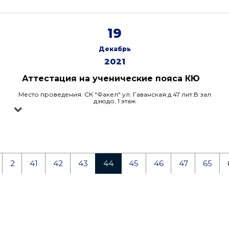
19
Декабрь
2021
Аттестация на ученические пояса КЮ
Место проведения: СК "Факел" ул. Гаванская д.47 лит.В зал
дзюдо, 1 этаж
2
41
42
43
44
45
46
47
65