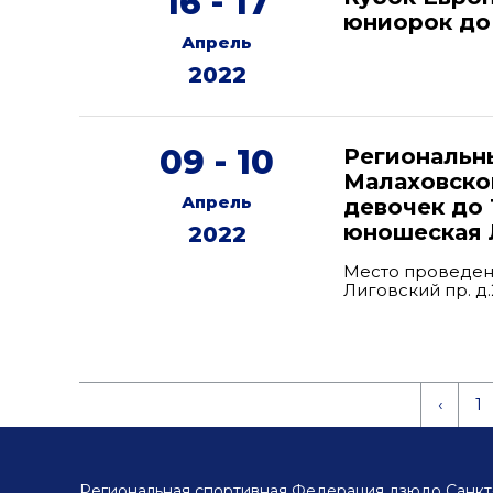
16 - 17
юниорок до
Апрель
2022
09 - 10
Региональн
Малаховског
Апрель
девочек до 
юношеская Л
2022
Место проведен
Лиговский пр. д
‹
1
Региональная спортивная Федерация дзюдо Санкт-