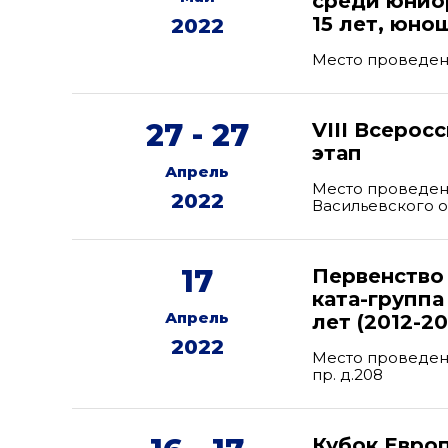
среди юниор
15 лет, юно
2022
Место проведени
27 - 27
VIII Всерос
этап
Апрель
Место проведени
2022
Васильевского ос
17
Первенство
ката-группа 
Апрель
лет (2012-201
2022
Место проведен
пр. д.208
Кубок Евро