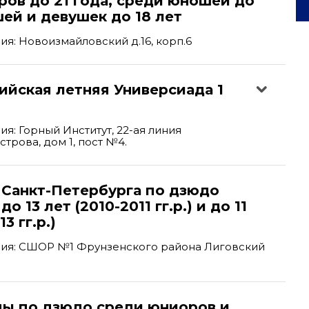
ов до 21 года, среди юношей до
шей и девушек до 18 лет
я: Новоизмайловский д.16, корп.6
сийская летняя Универсиада 1
я: Горный Институт, 22-ая линия
трова, дом 1, пост №4.
 Санкт-Петербурга по дзюдо
до 13 лет (2010-2011 гг.р.) и до 11
3 гг.р.)
ия: СШОР №1 Фрунзенского района Лиговский
пы по дзюдо среди юниоров и