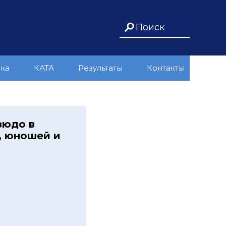
ика
КАТА
Результаты
Контакты
зюдо в
, юношей и