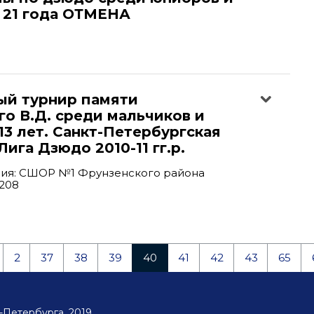
 21 года ОТМЕНА
ый турнир памяти
о В.Д. среди мальчиков и
13 лет. Санкт-Петербургская
ига Дзюдо 2010-11 гг.р.
ия: СШОР №1 Фрунзенского района
.208
2
37
38
39
40
41
42
43
65
Петербурга, 2019.