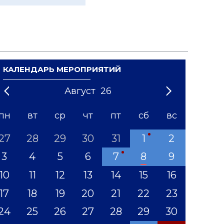
КАЛЕНДАРЬ МЕРОПРИЯТИЙ
Август
26
21
1
'22
2
'23
3
4
'24
5
'25
6
'26
7
'27
8
'28
9
'29
10
'30
11
'31
12
пн
вт
ср
чт
пт
сб
вс
27
28
29
30
31
1
2
3
4
5
6
7
8
9
10
11
12
13
14
15
16
17
18
19
20
21
22
23
24
25
26
27
28
29
30