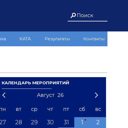
ика
КАТА
Результаты
Контакты
КАЛЕНДАРЬ МЕРОПРИЯТИЙ
Август
26
21
1
'22
2
'23
3
4
'24
5
'25
6
'26
7
'27
8
'28
9
'29
10
'30
11
'31
12
пн
вт
ср
чт
пт
сб
вс
27
28
29
30
31
1
2