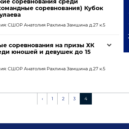
кие соревнования среди
командные соревнования) Кубок
улаева
я: СШОР Анатолия Рахлина Замшина д.27 к.5
ые соревнования на призы ХК
еди юношей и девушек до 15
я: СШОР Анатолия Рахлина Замшина д.27 к.5
‹
1
2
3
4