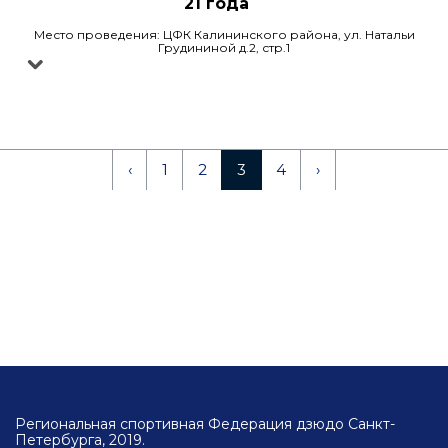
21 года
Место проведения: ЦФК Калининского района, ул. Натальи
Грудининой д.2, стр.1
‹
1
2
3
4
›
Региональная спортивная Федерация дзюдо Санкт-
Петербурга, 2019.