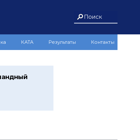
ика
КАТА
Результаты
Контакты
омандный