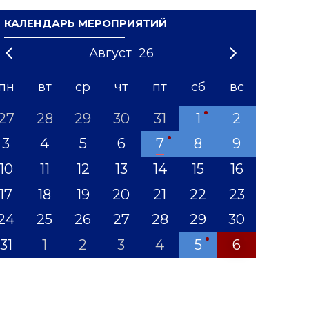
КАЛЕНДАРЬ МЕРОПРИЯТИЙ
Август
26
21
1
'22
2
'23
3
4
'24
5
'25
6
'26
7
'27
8
'28
9
'29
10
'30
11
'31
12
пн
вт
ср
чт
пт
сб
вс
27
28
29
30
31
1
2
3
4
5
6
7
8
9
10
11
12
13
14
15
16
17
18
19
20
21
22
23
24
25
26
27
28
29
30
31
1
2
3
4
5
6