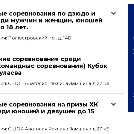
ые соревнования по дзюдо и
еди мужчин и женщин, юношей
о 18 лет.
'
я: Полюстровский пр., д. 14Б
кие соревнования среди
командные соревнования) Кубок
улаева
я: СШОР Анатолия Рахлина Замшина д.27 к.5
ые соревнования на призы ХК
еди юношей и девушек до 15
я: СШОР Анатолия Рахлина Замшина д.27 к.5