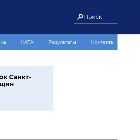
ика
КАТА
Результаты
Контакты
ок Санкт-
нщин