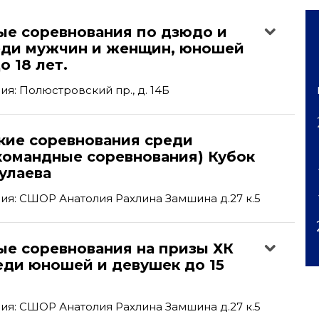
ые соревнования по дзюдо и
еди мужчин и женщин, юношей
о 18 лет.
'
я: Полюстровский пр., д. 14Б
кие соревнования среди
командные соревнования) Кубок
улаева
я: СШОР Анатолия Рахлина Замшина д.27 к.5
ые соревнования на призы ХК
еди юношей и девушек до 15
я: СШОР Анатолия Рахлина Замшина д.27 к.5