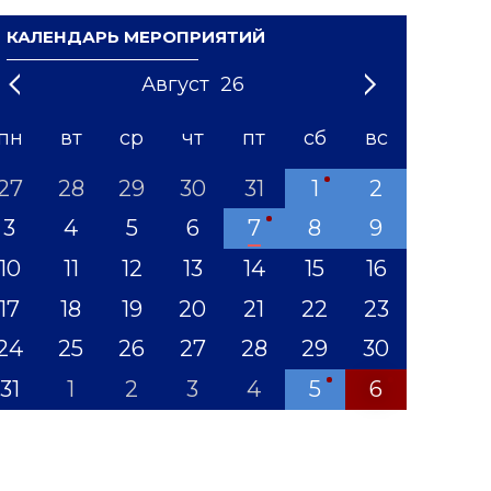
КАЛЕНДАРЬ МЕРОПРИЯТИЙ
Август
26
21
1
'22
2
'23
3
4
'24
5
'25
6
'26
7
'27
8
'28
9
'29
10
'30
11
'31
12
пн
вт
ср
чт
пт
сб
вс
27
28
29
30
31
1
2
3
4
5
6
7
8
9
10
11
12
13
14
15
16
17
18
19
20
21
22
23
24
25
26
27
28
29
30
31
1
2
3
4
5
6