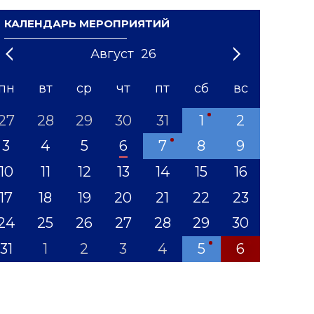
КАЛЕНДАРЬ МЕРОПРИЯТИЙ
Август
26
21
1
'22
2
'23
3
4
'24
5
'25
6
'26
7
'27
8
'28
9
'29
10
'30
11
'31
12
пн
вт
ср
чт
пт
сб
вс
27
28
29
30
31
1
2
3
4
5
6
7
8
9
10
11
12
13
14
15
16
17
18
19
20
21
22
23
24
25
26
27
28
29
30
31
1
2
3
4
5
6