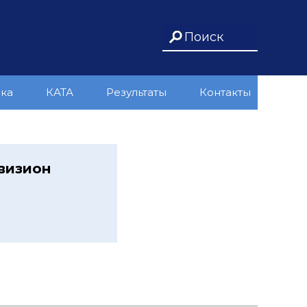
ика
КАТА
Результаты
Контакты
визион