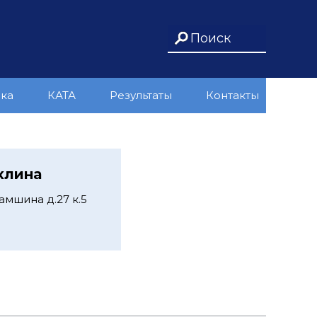
ика
КАТА
Результаты
Контакты
хлина
мшина д.27 к.5