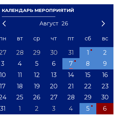
КАЛЕНДАРЬ МЕРОПРИЯТИЙ
Август
26
21
1
'22
2
'23
3
4
'24
5
'25
6
'26
7
'27
8
'28
9
'29
10
'30
11
'31
12
пн
вт
ср
чт
пт
сб
вс
27
28
29
30
31
1
2
3
4
5
6
7
8
9
10
11
12
13
14
15
16
17
18
19
20
21
22
23
24
25
26
27
28
29
30
31
1
2
3
4
5
6