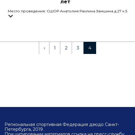
лет
Место проведения: СШОР Анатолия Рахлина Замшина д.27 к.5
‹
1
2
3
4
Региональная спортивная Федерация дзюдо Санкт-
Петербурга, 2019.
При цитировании материалов ссылка на пресс-службу