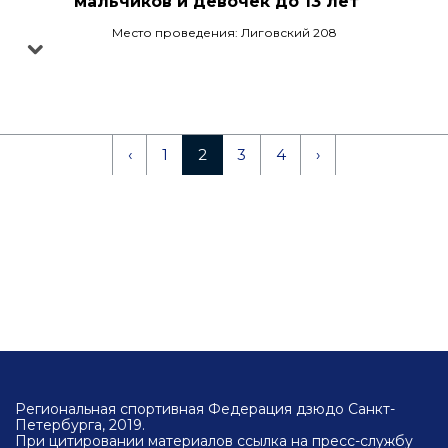
мальчиков и девочек до 13 лет
Место проведения: Лиговский 208
‹
1
2
3
4
›
Региональная спортивная Федерация дзюдо Санкт-
Петербурга, 2019.
При цитировании материалов ссылка на пресс-службу