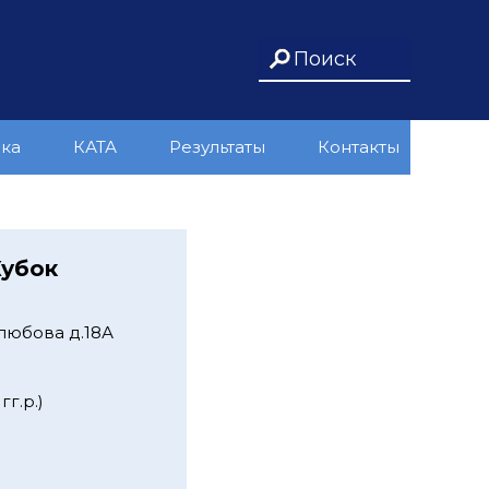
ика
КАТА
Результаты
Контакты
Кубок
любова д.18А
г.р.)