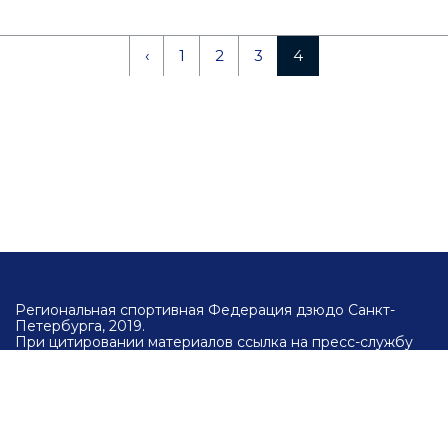
‹
1
2
3
4
Региональная спортивная Федерация дзюдо Санкт-
Петербурга, 2019.
При цитировании материалов ссылка на пресс-службу
Региональной спортивной федерации дзюдо Санкт-
Петербурга и официальный сайт
wwww.spbjudo.com
обязательна.