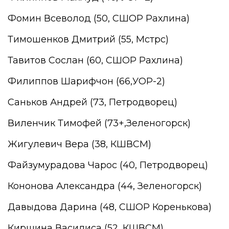
Фомин Всеволод (50, СШОР Рахлина)
Тимошенков Дмитрий (55, Мстрс)
Тавитов Сослан (60, СШОР Рахлина)
Филиппов Шарифчон (66,УОР-2)
Саньков Андрей (73, Петродворец)
Виленчик Тимофей (73+,Зеленогорск)
Жигулевич Вера (38, КШВСМ)
Файзумурадова Чарос (40, Петродворец)
Кононова Александра (44, Зеленогорск)
Давыдова Дарина (48, СШОР Коренькова)
Киршина Василиса (52, КШВСМ)