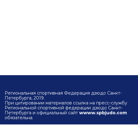
Региональная спортивная Федерация дзюдо Санкт-
Петербурга, 2019.
При цитировании материалов ссылка на пресс-службу
Региональной спортивной федерации дзюдо Санкт-
Петербурга и официальный сайт
wwww.spbjudo.com
обязательна.