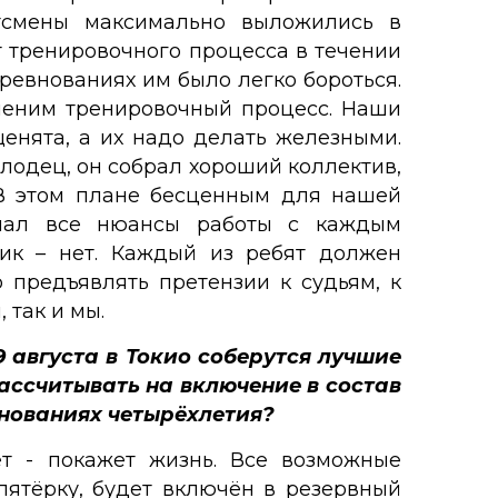
ортсмены максимально выложились в
от тренировочного процесса в течении
оревнованиях им было легко бороться.
зменим тренировочный процесс. Наши
енята, а их надо делать железными.
олодец, он собрал хороший коллектив,
. В этом плане бесценным для нашей
имал все нюансы работы с каждым
ник – нет. Каждый из ребят должен
о предъявлять претензии к судьям, к
 так и мы.
9 августа в Токио соберутся лучшие
рассчитывать на включение в состав
нованиях четырёхлетия?
ет - покажет жизнь. Все возможные
пятёрку, будет включён в резервный