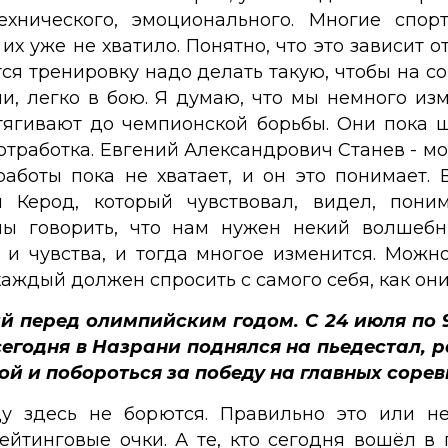
технического, эмоционального. Многие сп
их уже не хватило. Понятно, что это зависит 
тся тренировку надо делать такую, чтобы на с
ии, легко в бою. Я думаю, что мы немного и
ягивают до чемпионской борьбы. Они пока щ
отработка. Евгений Александрович Станев - м
аботы пока не хватает, и он это понимает
 Керод, который чувствовал, видел, пон
ны говорить, что нам нужен некий волшеб
 и чувства, и тогда многое изменится. Можн
аждый должен спросить с самого себя, как они,
й перед олимпийским годом. С 24 июля по 
о сегодня в Назрани поднялся на пьедестал, 
 и побороться за победу на главных сорев
ду здесь не борются. Правильно это или н
йтинговые очки. А те, кто сегодня вошёл в 