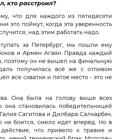
л, кто расстроил?
ому, что для каждого из пятидесяти
ни это поймут, когда эта уверенность
 случится, над этим работать надо.
ступать за Петербург, мы пошли ему
обоков и Армен Агаян. Правда каждый
мы, поэтому он не вышел на финальную
даль получилась всё же с отливом
ёл все схватки и пятое место - это не
ва. Она была на голову выше всех
во она становилась победительницей
Галия Сагитова и Дилбара Салкарбек.
 не боится, смело идёт вперёд. Но в
 действие, что привело к травме и
ать, некий технический брак. Молодец