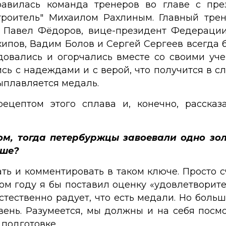
равилась команда тренеров во главе с пр
троитель" Михаилом Рахлиным. Главный трен
 Павел Фёдоров, вице-президент Федерации
ипов, Вадим Болов и Сергей Сергеев всегда 
адовались и огорчались вместе со своими уч
ись с надеждами и с верой, что получится в
выплавляется медаль.
ецептом этого сплава и, конечно, расска
м, тогда петербуржцы завоевали одно зол
чше?
ать и комментировать в таком ключе. Просто с
ом году я бы поставил оценку «удовлетворите
стественно радует, что есть медали. Но боль
ень. Разумеется, мы должны и на себя посмо
 подготовке.