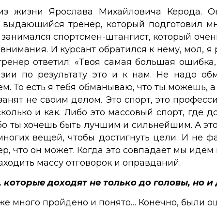
 из жизни Ярослава Михайловича Керода. О
 выдающийся тренер, который подготовил м
занимался спортсмен-штангист, который очень
нимания. И курсант обратился к нему, мол, я р
ренер ответил: «Твоя самая большая ошибка, 
зии по результату это и к нам. Не надо о
м. То есть я тебя обманываю, что ты можешь, 
 занят не своим делом. Это спорт, это профес
колько и как. Либо это массовый спорт, где д
бо ты хочешь быть лучшим и сильнейшим. А это
многих вещей, чтобы достигнуть цели. И не ф
нер, что он может. Когда это совпадает мы идём
находить массу отговорок и оправданий.
 которые доходят не только до головы, но и
 уже много пройдено и понято… Конечно, были о