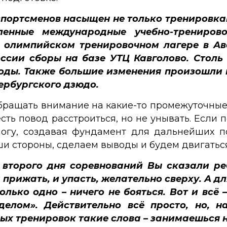
 спортсменов насыщен не только тренировк
ленные международные учебно-трениров
 в олимпийском тренировочном лагере в Ав
сии сборы на базе УТЦ Кавголово. Столь
лоды. Также большие изменения произошли 
ербургского дзюдо.
обращать внимание на какие-то промежуточны
есть повод расстроиться, но не унывать. Если 
огу, создавая фундамент для дальнейших п
и стороны, сделаем выводы и будем двигатьс
 второго дня соревнований Вы сказали реб
прижать, и упасть, желательно сверху. А для
олько одно – ничего не бояться. Вот и всё –
делом». Действительно всё просто, но, н
ных тренировок такие слова – занимаешься 