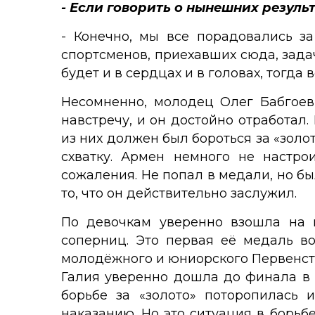
- Если говорить о нынешних резуль
- Конечно, мы все порадовались за
спортсменов, приехавших сюда, задач
будет и в сердцах и в головах, тогда 
Несомненно, молодец Олег Бабгоев,
навстречу, и он достойно отработал
из них должен был бороться за «золо
схватку. Армен немного не настр
сожаления. Не попал в медали, но был
то, что он действительно заслужил.
По девочкам уверенно взошла на 
соперниц. Это первая её медаль во
молодёжного и юниорского Первенств
Галия уверенно дошла до финала в в
борьбе за «золото» поторопилась 
наказанию. Но это ситуация в борьбе