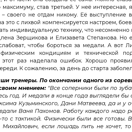
максимуму, став третьей. У неё интересная, я
 – своего не отдам никому. Её выступление 
она это с лихвой компенсируется настроем, бо
вать индивидуальную технику, что несомненно
лена Зерщикова и Елизавета Степанова. Но ес
лабоват, чтобы бороться за медали. А вот Л
физическим кондициям и технической подг
в этот раз наделала ошибок. Хорошо прояви
переди. К сожалению, за день до старта заболе
аши тренеры. По окончании одного из соре
своим мнением:
"Все соперники были по зуб
весь год. И медали в конце года выглядели б
ксима Кузьминского, Дани Матвеева, да и у о
медали Ваня Пахомов. Работу каждого надо ра
о-то с тактикой. Физически были все готовы.
 Михайлович, если лошадь пить не хочет, то