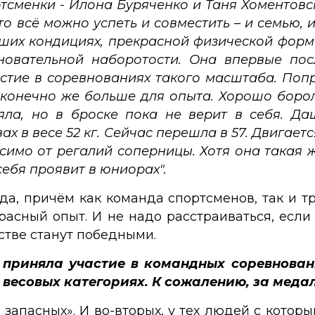
тсменки - Илона Буряченко и Таня Хоментовск
 всё можно успеть и совместить – и семью, и 
ших кондициях, прекрасной физической форме
новательной наборотости. Она впервые пос
стие в соревнованиях такого масштаба. Поп
х конечно же больше для опыта. Хорошо бор
ряла, но в броске пока не верит в себя. Д
 в весе 52 кг. Сейчас перешла в 57. Двигает
исимо от регалий соперницы. Хотя она такая 
себя проявит в юниорах".
да, причём как команда спортсменов, так и т
красный опыт. И не надо расстраиваться, если
стве станут победными.
а приняла участие в командных соревнован
 весовых категориях. К сожалению, за меда
и запасных». И во-вторых, у тех людей с кото