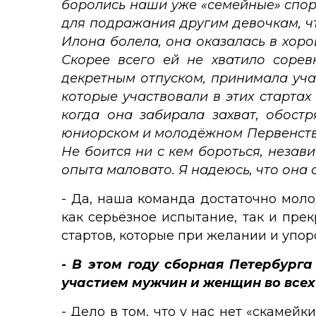
боролись наши уже «семейные» спор
для подражания другим девочкам, что
Илона болела, она оказалась в хоро
Скорее всего ей не хватило сорев
декретным отпуском, принимала уча
которые участвовали в этих старта
когда она забирала захват, обост
юниорском и молодёжном Первенствах
Не боится ни с кем бороться, незав
опыта маловато. Я надеюсь, что она 
- Да, наша команда достаточно моло
как серьёзное испытание, так и пре
стартов, которые при желании и упор
- В этом году сборная Петербург
участием мужчин и женщин во всех
- Дело в том, что у нас нет «скамейк