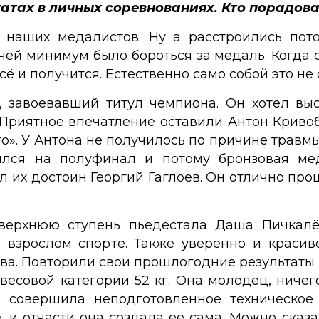
татах в личных соревнованиях. Кто порадова
 наших медалистов. Ну а расстроились пот
ей минимум было бороться за медаль. Когда о
всё и получится. Естественно само собой это не
 завоевавший титул чемпиона. Он хотел вы
. Приятное впечатление оставили Антон Крив
то». У Антона не получилось по причине трав
оился на полуфинал и потому бронзовая ме
 их достоин Георгий Гаглоев. Он отлично прош
верхнюю ступень пьедестала Даша Пичкалё
 взрослом спорте. Также уверенно и краси
а. Повторили свои прошлогодние результаты 
есовой категории 52 кг. Она молодец, ничего
и совершила неподготовленное техническое
, и отчасти она создала её сама. Можно сказ