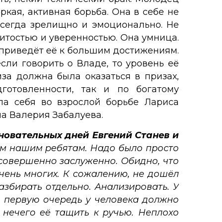
ркая, активная борьба. Она в себе не
всегда зрелищно и эмоционально. Не
евитостью и уверенностью. Она умница.
 приведёт её к большим достижениям.
ли говорить о Владе, то уровень её
иза должна была оказаться в призах,
отовленности, так и по богатому
ла себя во взрослой борьбе Лариса
ла Валерия Забалуева.
вновательных дней Евгений Станев и
ам нашим ребятам. Надо было просто
ы совершенно заслуженно. Обидно, что
чень многих. К сожалению, не дошёл
збирать отдельно. Анализировать. У
 В первую очередь у человека должно
 нечего её тащить к ручью. Неплохо