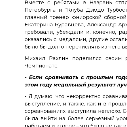
Вместе с ребятами в Назрань отп
Петербурга и "Клуба Дзюдо Турбос
главный тренер юниорской сборной
Екатерина Буравцева, Александр Арх
требовали, убеждали и, конечно, р
оказались с медалями, другие остал
было бы долго перечислять из чего 
Михаил Рахлин поделился своим р
Чемпионате.
- Если сравнивать с прошлым годо
этом году медальный результат лу
- Я думаю, что некорректно сравнив
выступление, и также, как и в прошл
соревнованиях выступила неплохо. Е
была выйти на более серьёзный уров
работаем и второе – что было не так в