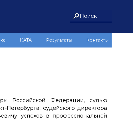
ика
КАТА
Результаты
Контакты
уры Российской Федерации, судью
т-Петербурга, судейского директора
евичу успехов в профессиональной