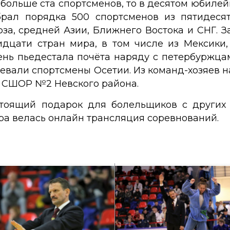
 больше ста спортсменов, то в десятом юбилей
рал порядка 500 спортсменов из пятидеся
за, средней Азии, Ближнего Востока и СНГ. За
дцати стран мира, в том числе из Мексики,
пень пьедестала почёта наряду с петербуржца
оевали спортсмены Осетии. Из команд-хозяев
 СШОР №2 Невского района.
тоящий подарок для болельщиков с других 
ира велась онлайн трансляция соревнований.