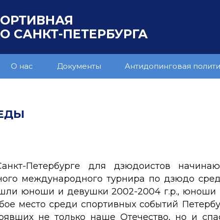
ПОРТИВНАЯ
 САНКТ-ПЕТЕРБУРГА
О нас
Документы
Антидопинговая полит
БЕДЫ
анкт-Петербурге для дзюдоистов начинаю
ного международного турнира по дзюдо ср
шли юноши и девушки 2002-2004 г.р., юноши 20
обое место среди спортивных событий Петерб
оявших не только наше Отечество, но и спа