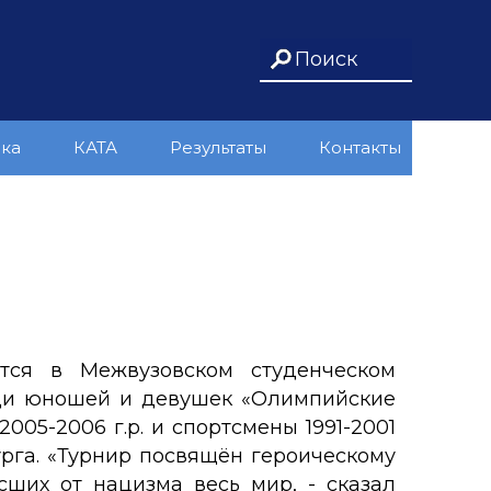
ика
КАТА
Результаты
Контакты
тся в Межвузовском студенческом
еди юношей и девушек «Олимпийские
05-2006 г.р. и спортсмены 1991-2001
урга. «Турнир посвящён героическому
сших от нацизма весь мир, - сказал