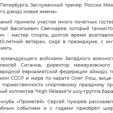
Петербурга Заслуженный тренер России Миха
го дзюдо новые имена».
аний приняли участие много почётных гостей.
ай Васильевич Свечкарёв, который танкист
ч - мастер спорта, долгое время возглавл
93-летний ветеран, сидя в президиуме, с и
мять.
 командующего войсками Западного военного
лексей Сиганов, директор межвузовского 
ародной евроазиатской федерации айкидо, 
пион СССР и мира по каратэ Олег Риш, вице
ю торжественность спортивному празднику 
ый коллектив "High Release"и шоу-группа бар
клуба «Прометей» Сергей Чухорев рассказал
абным событием и с годами приобрёл шир