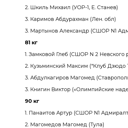
2. Шкиль Михаил (УОР-1, Е. Станев)
3. Каримов Абдурахман (Лен. обл)
3. Мартынов Александр (СШОР N1 Адми
81 кг
1. Замковой Глеб (СШОР N 2 Невского 
2. Кузьминский Максим ("Клуб Дзюдо Т
3. Абдулкагиров Магомед (Ставропол
3. Книгин Виктор («Олимпийские над
90 кг
1. Панаитов Артур (СШОР N1 Адмиралте
2. Магомедов Магомед (Тула)