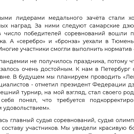
ными лидерами медального зачёта стали хо
ых наград. За ними следуют самарские дзю
в число победителей соревнований вошли пр
ка. А «серебро» и «бронза» уехали в Тюмень
Многие участники смогли выполнить норматив 
 пандемии не получилось праздника, потому ч
залось очень достойным. К нам в Петербург о
овне. В будущем мы планируем проводить «Ле
ециалистов - отметил президент Федерации д
нешний турнир, на мой взгляд, стал своего р
ебя понял, что требуется подкорректиров
 удовольствием».
сь главный судья соревнований, судья олим
 составу участников. Мы увидели красивую б