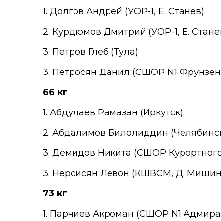
1. Долгов Андрей (УОР-1, Е. Станев)
2. Курдюмов Дмитрий (УОР-1, Е. Стане
3. Петров Глеб (Тула)
3. Петросян Данил (СШОР N1 Фрунзенс
66 кг
1. Абдулаев Рамазан (Иркутск)
2. Абдалимов Билолиддин (Челябинс
3. Демидов Никита (СШОР Курортного
3. Нерсисян Левон (КШВСМ, Д. Мишин
73 кг
1. Парчиев Акроман (СШОР N1 Адмирал