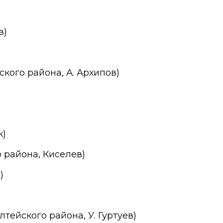
в)
кого района, А. Архипов)
к)
 района, Киселев)
)
тейского района, У. Гуртуев)