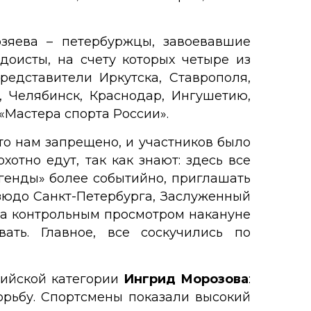
зяева – петербуржцы, завоевавшие
доисты, на счету которых четыре из
едставители Иркутска, Ставрополя,
, Челябинск, Краснодар, Ингушетию,
«Мастера спорта России».
то нам запрещено, и участников было
хотно едут, так как знают: здесь все
генды» более событийно, приглашать
зюдо Санкт-Петербурга, Заслуженный
ода контрольным просмотром накануне
ать. Главное, все соскучились по
пийской категории
Ингрид Морозова
:
орьбу. Спортсмены показали высокий