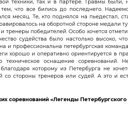
вой техники, так и в партере. Травмы были,
 тем, что все бились до последнего. Надеемс
ался месяц. Те, кто поднялся на пьедестал, 
равировалось на оборотной стороне медали тут
и тренеры победителей. Особо хочется отметит
чество судейства было настолько высоко, чт
ьна и профессиональна петербургская команда
ги хорошо и оперативно ориентируется в прав
о техническое оснащение соревнований. Н
 благодаря которому из Петербурга не хоче
й со стороны тренеров или судей. А это и е
ких соревнований «Легенды Петербургског