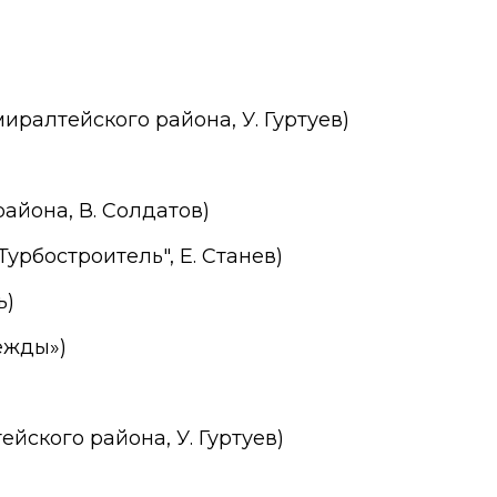
ралтейского района, У. Гуртуев)
района, В. Солдатов)
урбостроитель", Е. Станев)
ь)
ежды»)
йского района, У. Гуртуев)