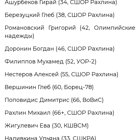
Ашурбеков Гирай (34, СШОР Рахлина)
Березуцкий Глеб (38, СШОР Рахлина)
Романовский Григорий (42, Олимпийские
надежды)
Доронин Богдан (46, СШОР Рахлина)
Филиппов Мухамед (52, УОР-2)
Нестеров Алексей (55, СШОР Рахлина)
Вершинин Глеб (60, Борец-78)
Поповидис Димитрис (66, ВоВиС)
Рахлин Михаил (66+, СШОР Рахлина)
Жигулевич Ева (30, КШВСМ)
Наливкина Ульяна (33, СШКРА)