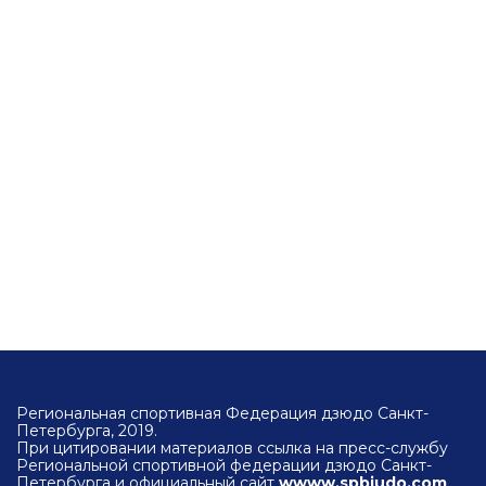
Региональная спортивная Федерация дзюдо Санкт-
Петербурга, 2019.
При цитировании материалов ссылка на пресс-службу
Региональной спортивной федерации дзюдо Санкт-
Петербурга и официальный сайт
wwww.spbjudo.com