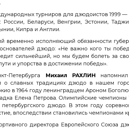
.
ународных турниров для дзюдоистов 1999 — 
: России, Беларуси, Венгрии, Эстонии, Тадж
ынии, Кипра и Англии.
ий временно исполняющий обязанности губе
основателей дзюдо: «Не важно кого ты побед
обедит сильнейший, но мы будем болеть за св
пути и упорства в достижении победы».
кт-Петербурга
Михаил РАХЛИН
напомнил 
ал о славных традициях дзюдо в нашем горо
Токио в 1964 году ленинградцем Ароном Богол
адка Елена Петрова. Олимпийские чемпионы 
петербургского дзюдо. В этом году соревно
стие, впоследствии становились чемпионами к
ортивного директора Европейского Союза д