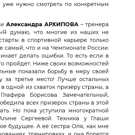
ь уже нужно смотреть по конкретным
ии
Александра АРХИПОВА
– тренера
 «Я думаю, что многие из наших не
старты в спортивной карьере только
же самый, что и на Чемпионате России.
инает делать ошибки. То есть если в
это пройдёт. Ниже своих возможностей
альные показали борьбу в меру своей
ку за третье место! Лучше остальных
в одной из схваток призёру страны, а
лафира Борисова. Замечательный,
обедила всех призёрок страны в этой
ать. Но пока уступила многократной
Алине Сергеевой. Техника у Глаши
ое будущее. А её сестра Оля, как мне
нованиях, тренировках, и она борется