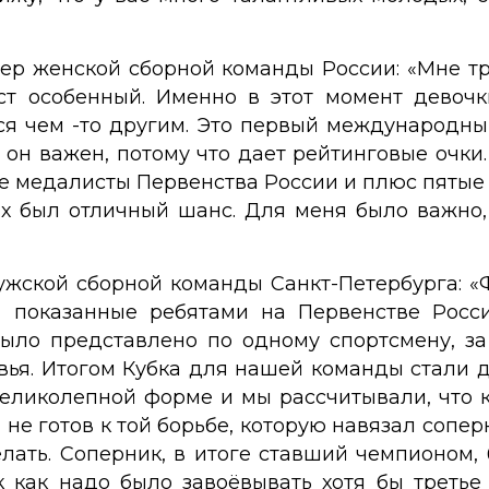
нер женской сборной команды России: «Мне тру
аст особенный. Именно в этот момент девоч
я чем -то другим. Это первый международный 
 он важен, потому что дает рейтинговые очки
е медалисты Первенства России и плюс пятые 
их был отличный шанс. Для меня было важно,
мужской сборной команды Санкт-Петербурга: 
, показанные ребятами на Первенстве Росси
 было представлено по одному спортсмену, за
овья. Итогом Кубка для нашей команды стали 
еликолепной форме и мы рассчитывали, что к
 не готов к той борьбе, которую навязал сопер
лать. Соперник, в итоге ставший чемпионом,
к как надо было завоёвывать хотя бы третье