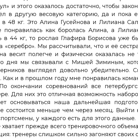
ул» и этого оказалось достаточно, чтобы зак
л в другую весовую категорию, да и пока 
 в 48 кг. Это Алина Гусейнова и Лилиана Са
 понравилась как боролась Алина, а Лилиа
 в 44 кг, то рослая Глафира Борисова уже бы
 «серебро». Мы рассчитывали, что и её сестр
она весит полегче и физически оказалась не 
го дня мы связывали с Мишей Зиминым, кото
оперников выглядел довольно убедительно. 
ан. Как и в прошлом году мне понравилась ком
 По окончании соревнований все петербург
е. Для них это отличная возможность наборо
дет основываться наша дальнейшая подгото
ое состоится меньше чем через месяц. Выйти 
портсмены, у каждого есть для этого данные. 
е хватает прежде всего тренировочного объема
ция: тренеры слишком сильно загоняют своих 