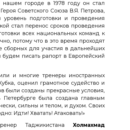
 нашем городе в 1978 году он стал
роя Советского Союза В.Я. Петрова,
 уровень подготовки и проведения
кой стал перенос сроков проведения
готовки всех национальных команд к
о, потому что в это время проходят
е сборных для участия в дальнейших
ы будем писать рапорт в Европейский
рили и многие тренеры иностранных
убка, оценил грамотное судейство и
ов были созданы прекрасные условия,
в Петербурге была создана главным
ски, сильны и телом, и духом. Своих
о: Идти! Хватать! Атаковать!»
тренер Таджикистана
Холмахмад