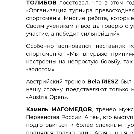
ТОЛИБОВ
посетовал, что в этом г
«Организация турнира превосходная
спортсмены. Многие ребята, которы
Своим ученикам я всегда говорю с у
участие, а победит сильнейший».
Особенно волновался наставник 
спортсменка: «Мы впервые приним
настроены на непростую борьбу, так
«золотом».
Австрийский тренер
Bela RIESZ
был 
нашу страну представляют только 
«Austria Open».
Камиль МАГОМЕДОВ
, тренер муж
Первенства России. А тем, кто выст
подготовиться к более сложным турн
поднялся только один Агаян, но я 