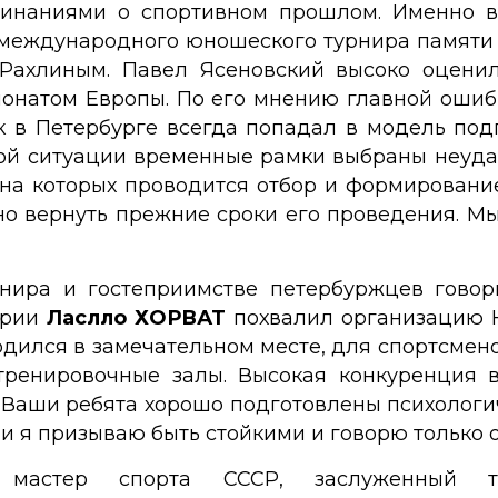
минаниями о спортивном прошлом. Именно в
международного юношеского турнира памяти Ге
Рахлиным. Павел Ясеновский высоко оценил
ионатом Европы. По его мнению главной ошиб
ок в Петербурге всегда попадал в модель под
ой ситуации временные рамки выбраны неудачн
 на которых проводится отбор и формировани
жно вернуть прежние сроки его проведения. М
нира и гостеприимстве петербуржцев гово
грии
Ласлло ХОРВАТ
похвалил организацию К
дился в замечательном месте, для спортсмен
ренировочные залы. Высокая конкуренция 
Ваши ребята хорошо подготовлены психологиче
 я призываю быть стойкими и говорю только одн
, мастер спорта СССР, заслуженный 