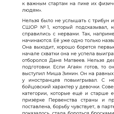
к важным стартам на пике их физич
людям».
Нельзя было не услышать с трибун 
СШОР №1, который подсказывал, ко
справились с нервами. Так, наприм
начинаются. Её уже одно только назва
Она выходит, хорошо борется первые
начале схватки она не успела выигра
отборолся Даня Матвеев. Нельзя дел
подготовки. Если Агаян готов, то о
выступил Миша Зимин. Он на равных б
у иностранцев повыигрывал. С н
бойцовский характер у девочки. Сов
категории, которые ещё и старше е
призёрке Первенства страны и пр
поставлена, борьбу чувствует, в пар
показалось, стала бороться бросками