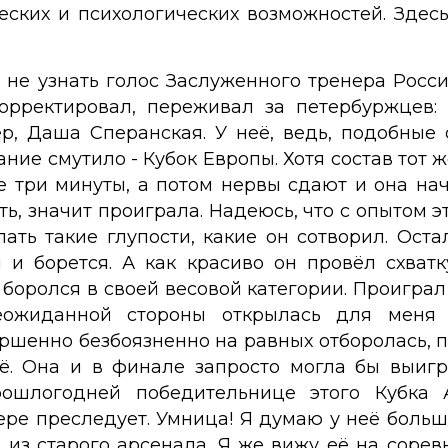
еских и психологических возможностей. Здес
и не узнать голос Заслуженного тренера Росс
рректировал, переживал за петербуржцев:
ер, Даша Сперанская. У неё, ведь, подобные 
ние смутило - Кубок Европы. Хотя состав тот 
 три минуты, а потом нервы сдают и она нач
ть, значит проиграла. Надеюсь, что с опытом 
ать такие глупости, какие он сотворил. Ост
н и борется. А как красиво он провёл схват
оролся в своей весовой категории. Проиграл 
еожиданной стороны открылась для меня Г
ершенно безбоязненно на равных отборолась, п
ё. Она и в финале запросто могла бы выигр
ошлогодней победительнице этого Кубка 
тере преследует. Умница! Я думаю у неё больш
 из старого арсенала. Я же вижу её на сорев