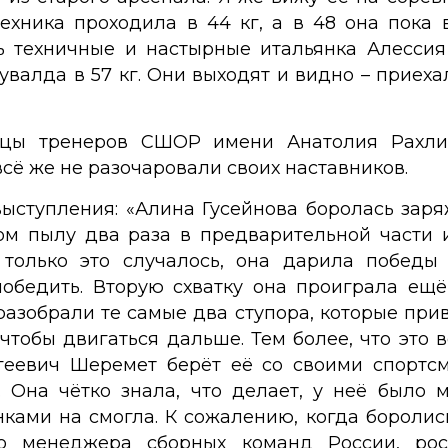
техника проходила в 44 кг, а в 48 она пока 
ь техничные и настырные итальянка Алессия
увалда в 57 кг. Они выходят и видно – приех
ицы тренеров СШОР имени Анатолия Рахл
всё же не разочаровали своих наставников.
ыступления: «Алина Гусейнова боролась заряж
ом пылу два раза в предварительной части и
 только это случалось, она дарила побед
победить. Вторую схватку она проиграла ещ
разобрали те самые два ступора, которые прив
чтобы двигаться дальше. Тем более, что это 
еевич Шеремет берёт её со своими спортс
Она чётко знала, что делает, у неё было 
ками на смогла. К сожалению, когда боролис
го менеджера сборных команд России, ро