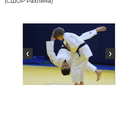
(СШОР Рахлина)
❮
❯