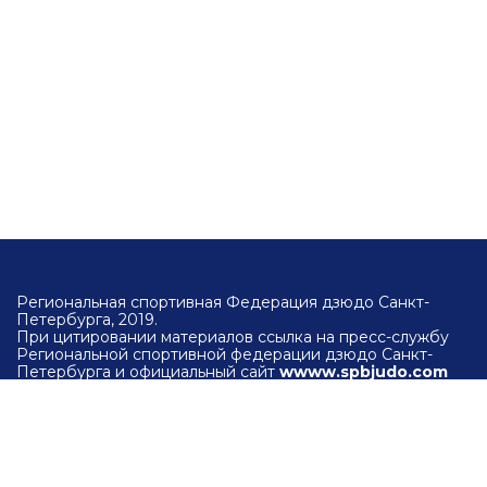
Региональная спортивная Федерация дзюдо Санкт-
Петербурга, 2019.
При цитировании материалов ссылка на пресс-службу
Региональной спортивной федерации дзюдо Санкт-
Петербурга и официальный сайт
wwww.spbjudo.com
обязательна.