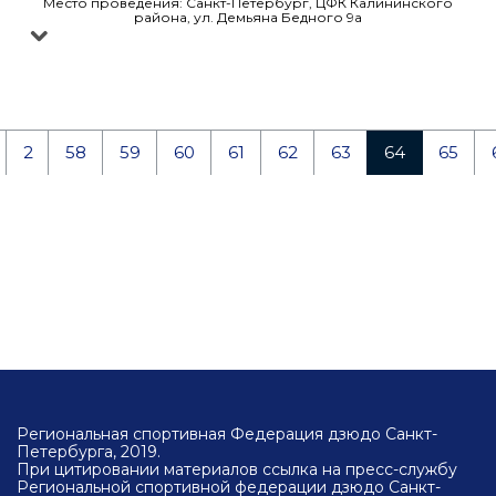
Место проведения: Санкт-Петербург, ЦФК Калининского
района, ул. Демьяна Бедного 9а
2
58
59
60
61
62
63
64
65
Региональная спортивная Федерация дзюдо Санкт-
Петербурга, 2019.
При цитировании материалов ссылка на пресс-службу
Региональной спортивной федерации дзюдо Санкт-