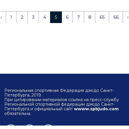
‹
1
2
3
4
5
6
7
8
65
66
›
Региональная спортивная Федерация дзюдо Санкт-
Петербурга, 2019.
При цитировании материалов ссылка на пресс-службу
Региональной спортивной федерации дзюдо Санкт-
Петербурга и официальный сайт
wwww.spbjudo.com
обязательна.