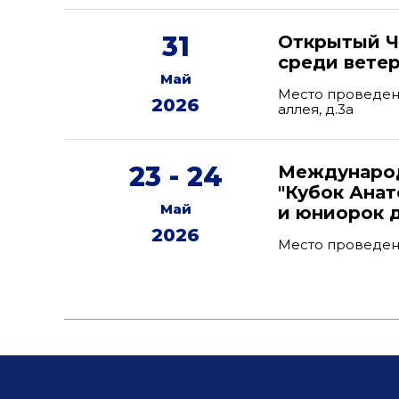
31
Открытый Ч
среди вете
Май
Место проведени
2026
аллея, д.3а
23 - 24
Международ
"Кубок Ана
Май
и юниорок д
2026
Место проведен