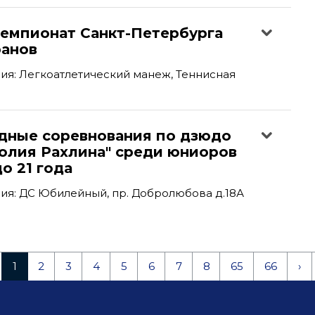
емпионат Санкт-Петербурга
ранов
я: Легкоатлетический манеж, Теннисная
ные соревнования по дзюдо
толия Рахлина" среди юниоров
о 21 года
ия: ДС Юбилейный, пр. Добролюбова д.18А
1
2
3
4
5
6
7
8
65
66
›