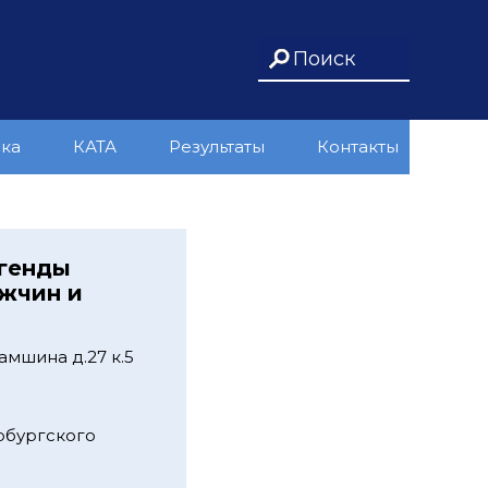
ика
КАТА
Результаты
Контакты
егенды
ужчин и
мшина д.27 к.5
рбургского