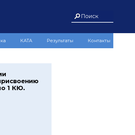
ика
КАТА
Результаты
Контакты
ии
 присвоению
о 1 КЮ.