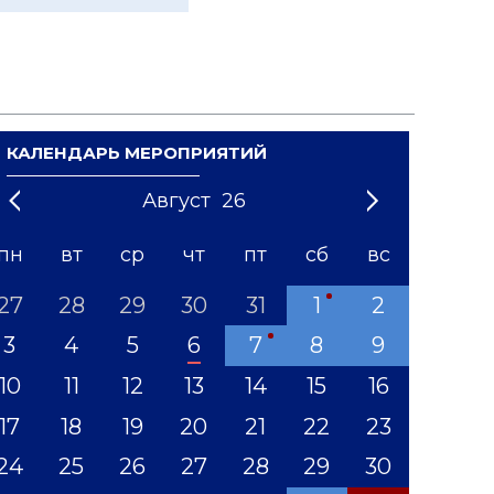
КАЛЕНДАРЬ МЕРОПРИЯТИЙ
Август
26
21
1
'22
2
'23
3
4
'24
5
'25
6
'26
7
'27
8
'28
9
'29
10
'30
11
'31
12
пн
вт
ср
чт
пт
сб
вс
27
28
29
30
31
1
2
3
4
5
6
7
8
9
10
11
12
13
14
15
16
17
18
19
20
21
22
23
24
25
26
27
28
29
30