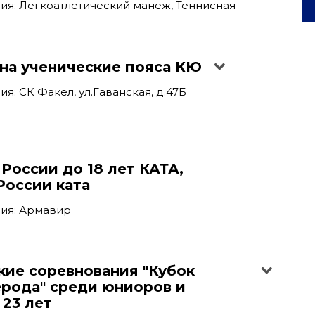
я: Легкоатлетический манеж, Теннисная
 на ученические пояса КЮ
я: СК Факел, ул.Гаванская, д.47Б
России до 18 лет КАТА,
России ката
ия: Армавир
кие соревнования "Кубок
ерода" среди юниоров и
23 лет