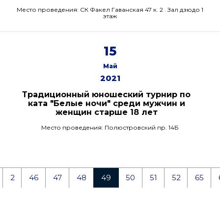
Место проведения: СК Факел Гаванская 47 к. 2 . Зал дзюдо 1
этаж
15
Май
2021
Традиционный юношеский турнир по
ката "Белые ночи" среди мужчин и
женщин старше 18 лет
Место проведения: Полюстровский пр. 14Б
2
46
47
48
49
50
51
52
65