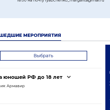
18:00 на почту ryabchenko_margarita@mail.ru
ШЕДШИЕ МЕРОПРИЯТИЯ
Выбрать
'
а юношей РФ до 18 лет
ия: Армавир