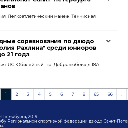
ранов
я: Легкоатлетический манеж, Теннисная
ные соревнования по дзюдо
толия Рахлина" среди юниоров
о 21 года
ия: ДС Юбилейный, пр. Добролюбова д.18А
1
2
3
4
5
6
7
8
65
66
›
Петербурга, 2019.
ужбу Региональной спортивной федерации дзюдо Санкт-Пете
а.