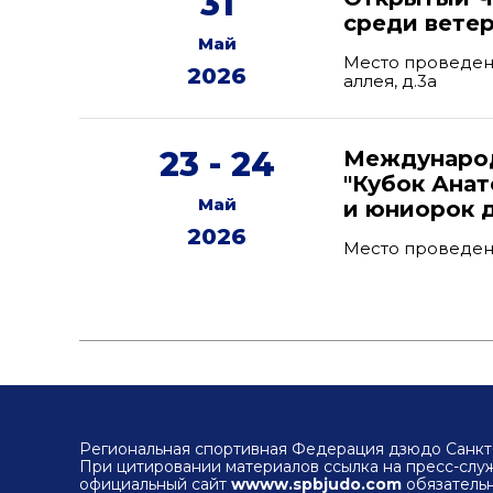
31
среди вете
Май
Место проведени
2026
аллея, д.3а
23 - 24
Международ
"Кубок Ана
Май
и юниорок д
2026
Место проведен
Региональная спортивная Федерация дзюдо Санкт-
При цитировании материалов ссылка на пресс-сл
официальный сайт
wwww.spbjudo.com
обязательн