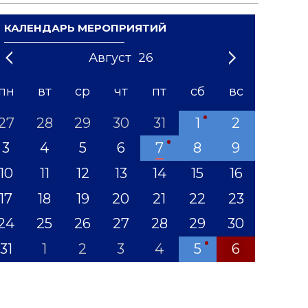
КАЛЕНДАРЬ МЕРОПРИЯТИЙ
Август
26
21
1
'22
2
'23
3
4
'24
5
'25
6
'26
7
'27
8
'28
9
'29
10
'30
11
'31
12
пн
вт
ср
чт
пт
сб
вс
27
28
29
30
31
1
2
3
4
5
6
7
8
9
10
11
12
13
14
15
16
17
18
19
20
21
22
23
24
25
26
27
28
29
30
31
1
2
3
4
5
6