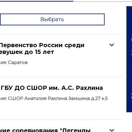
Выбрать
'
Первенство России среди
вушек до 15 лет
ия: Саратов
 ГБУ ДО СШОР им. А.С. Рахлина
я: СШОР Анатолия Рахлина Замшина д.27 к.5
кие соревнования "Легенды