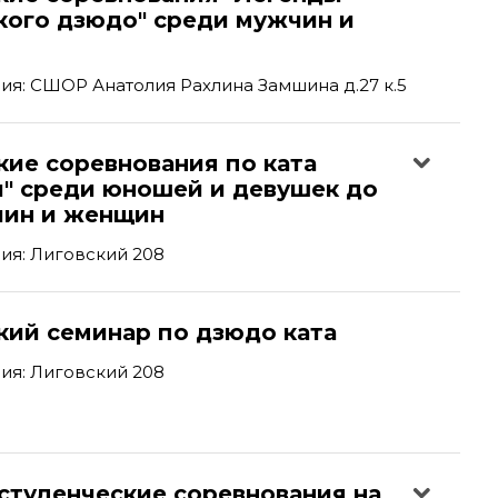
кого дзюдо" среди мужчин и
я: СШОР Анатолия Рахлина Замшина д.27 к.5
кие соревнования по ката
и" среди юношей и девушек до
чин и женщин
ия: Лиговский 208
кий семинар по дзюдо ката
ия: Лиговский 208
студенческие соревнования на