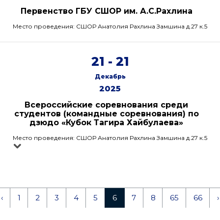
Первенство ГБУ СШОР им. А.С.Рахлина
Место проведения: СШОР Анатолия Рахлина Замшина д.27 к.5
21 - 21
Декабрь
2025
Всероссийские соревнования среди
студентов (командные соревнования) по
дзюдо «Кубок Тагира Хайбулаева»
Место проведения: СШОР Анатолия Рахлина Замшина д.27 к.5
‹
1
2
3
4
5
6
7
8
65
66
›