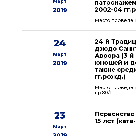
Март
патронажем
2002-04 гг.р
2019
Место проведени
24
24-й Тради
дзюдо Санк
Март
Аврора (3-й
юношей и де
2019
также сред
гг.рожд.)
Место проведени
пр.80/1
23
Первенство
15 лет (ката
Март
2019