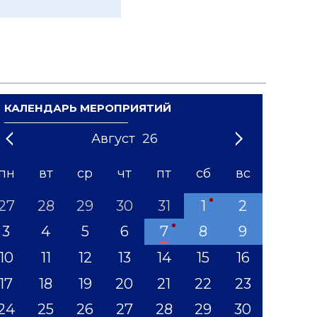
КАЛЕНДАРЬ МЕРОПРИЯТИЙ
Август
26
21
1
'22
2
'23
3
4
'24
5
'25
6
'26
7
'27
8
'28
9
'29
10
'30
11
'31
12
пн
вт
ср
чт
пт
сб
вс
27
28
29
30
31
1
2
3
4
5
6
7
8
9
10
11
12
13
14
15
16
17
18
19
20
21
22
23
24
25
26
27
28
29
30