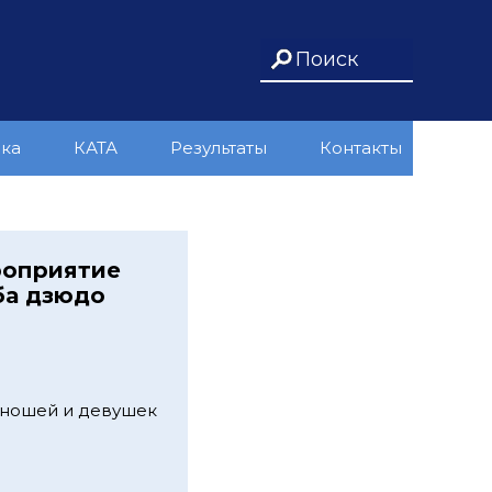
ика
КАТА
Результаты
Контакты
роприятие
ба дзюдо
 юношей и девушек