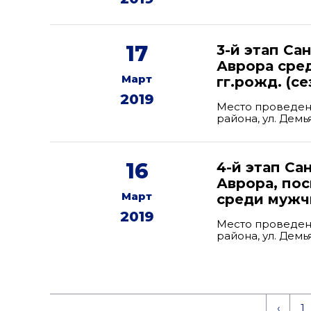
17
3-й этап Са
Аврора сре
Март
гг.рожд. (се
2019
Место проведен
района, ул. Дем
16
4-й этап С
Аврора, по
Март
среди мужчи
2019
Место проведен
района, ул. Дем
‹
1