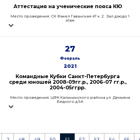
Аттестация на ученические пояса КЮ
Место проведения: СК Факел Гаванская 47 к. 2 . Зал дзюдо 1
этаж
27
Февраль
2021
Командные Кубки Санкт-Петербурга
среди юношей 2008-09гг.р., 2006-07 гг.р.,
2004-05ггрр.
Место проведения: ЦФК Калининского района ул. Демьяна
Бедного д.9А
2
48
49
50
51
52
53
54
65