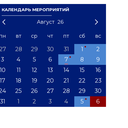
КАЛЕНДАРЬ МЕРОПРИЯТИЙ
Август
26
21
1
'22
2
'23
3
4
'24
5
'25
6
'26
7
'27
8
'28
9
'29
10
'30
11
'31
12
пн
вт
ср
чт
пт
сб
вс
27
28
29
30
31
1
2
3
4
5
6
7
8
9
10
11
12
13
14
15
16
17
18
19
20
21
22
23
24
25
26
27
28
29
30
31
1
2
3
4
5
6