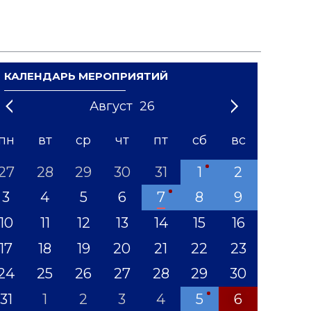
КАЛЕНДАРЬ МЕРОПРИЯТИЙ
Август
26
21
1
'22
2
'23
3
4
'24
5
'25
6
'26
7
'27
8
'28
9
'29
10
'30
11
'31
12
пн
вт
ср
чт
пт
сб
вс
27
28
29
30
31
1
2
3
4
5
6
7
8
9
10
11
12
13
14
15
16
17
18
19
20
21
22
23
24
25
26
27
28
29
30
31
1
2
3
4
5
6