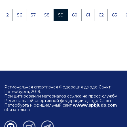
2
56
57
58
59
60
61
62
65
Региональная спортивная Федерация дзюдо Санкт-
Петербурга, 2019.
При цитировании материалов ссылка на пресс-службу
Региональной спортивной федерации дзюдо Санкт-
Петербурга и официальный сайт
wwww.spbjudo.com
обязательна.