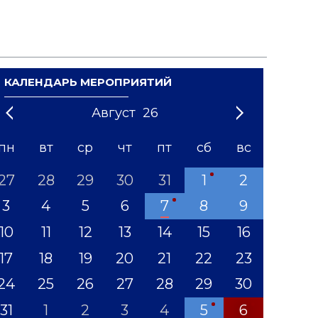
КАЛЕНДАРЬ МЕРОПРИЯТИЙ
Август
26
21
1
'22
2
'23
3
4
'24
5
'25
6
'26
7
'27
8
'28
9
'29
10
'30
11
'31
12
пн
вт
ср
чт
пт
сб
вс
27
28
29
30
31
1
2
3
4
5
6
7
8
9
10
11
12
13
14
15
16
17
18
19
20
21
22
23
24
25
26
27
28
29
30
31
1
2
3
4
5
6