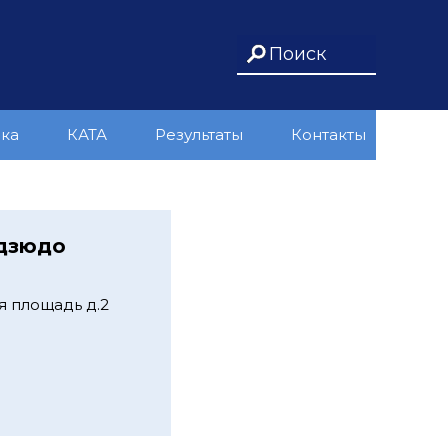
ика
КАТА
Результаты
Контакты
 дзюдо
я площадь д.2