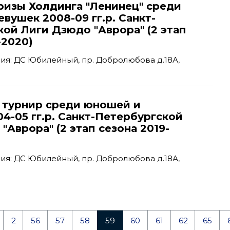
ризы Холдинга "Ленинец" среди
вушек 2008-09 гг.р. Санкт-
ой Лиги Дзюдо "Аврора" (2 этап
-2020)
я: ДС Юбилейный, пр. Добролюбова д.18А,
турнир среди юношей и
4-05 гг.р. Санкт-Петербургской
"Аврора" (2 этап сезона 2019-
я: ДС Юбилейный, пр. Добролюбова д.18А,
2
56
57
58
59
60
61
62
65