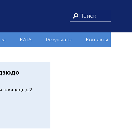
ика
КАТА
Результаты
Контакты
 дзюдо
я площадь д.2