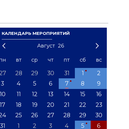
КАЛЕНДАРЬ МЕРОПРИЯТИЙ
Август
26
21
1
'22
2
'23
3
4
'24
5
'25
6
'26
7
'27
8
'28
9
'29
10
'30
11
'31
12
пн
вт
ср
чт
пт
сб
вс
27
28
29
30
31
1
2
3
4
5
6
7
8
9
10
11
12
13
14
15
16
17
18
19
20
21
22
23
24
25
26
27
28
29
30
31
1
2
3
4
5
6