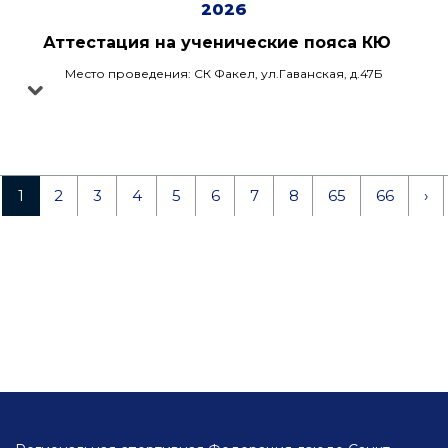
2026
Аттестация на ученические пояса КЮ
Место проведения: СК Факел, ул.Гаванская, д.47Б
1
2
3
4
5
6
7
8
65
66
›