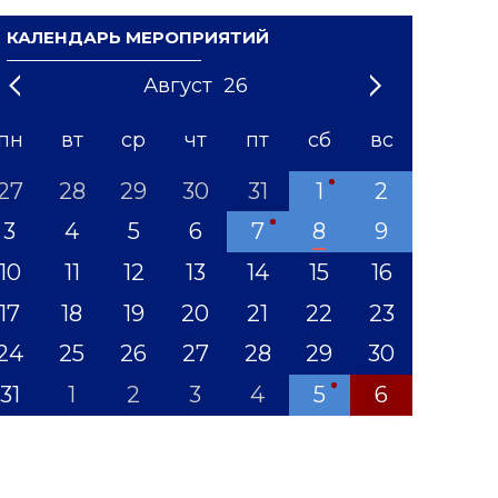
КАЛЕНДАРЬ МЕРОПРИЯТИЙ
Август
26
21
1
'22
2
'23
3
4
'24
5
'25
6
'26
7
'27
8
'28
9
'29
10
'30
11
'31
12
пн
вт
ср
чт
пт
сб
вс
27
28
29
30
31
1
2
3
4
5
6
7
8
9
10
11
12
13
14
15
16
17
18
19
20
21
22
23
24
25
26
27
28
29
30
31
1
2
3
4
5
6