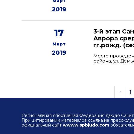
Март
2019
17
3-й этап Са
Аврора сре
Март
гг.рожд. (се
2019
Место проведен
района, ул. Дем
‹
1
Региональная спортивная Федерация дзюдо Санкт-
При цитировании материалов ссылка на пресс-сл
официальный сайт
wwww.spbjudo.com
обязательн