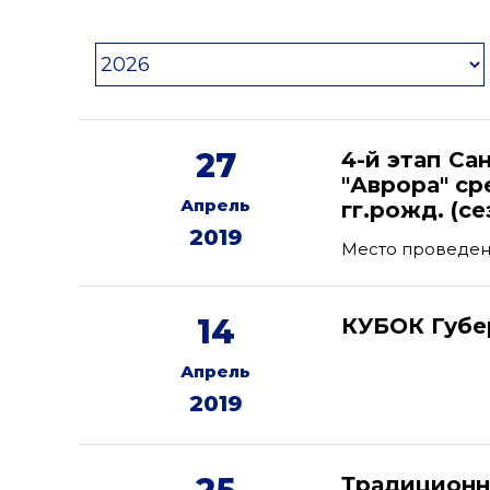
27
4-й этап С
"Аврора" с
Апрель
гг.рожд. (се
2019
Место проведени
14
КУБОК Губе
Апрель
2019
Традиционн