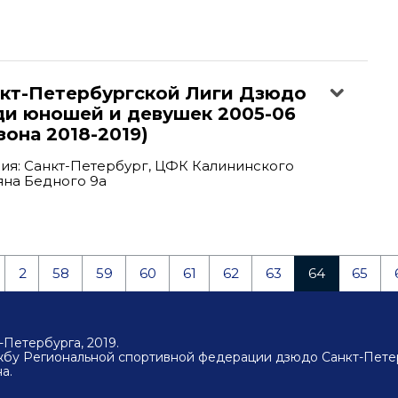
нкт-Петербургской Лиги Дзюдо
ди юношей и девушек 2005-06
зона 2018-2019)
ия: Санкт-Петербург, ЦФК Калининского
ьяна Бедного 9а
2
58
59
60
61
62
63
64
65
Петербурга, 2019.
ужбу Региональной спортивной федерации дзюдо Санкт-Пете
а.