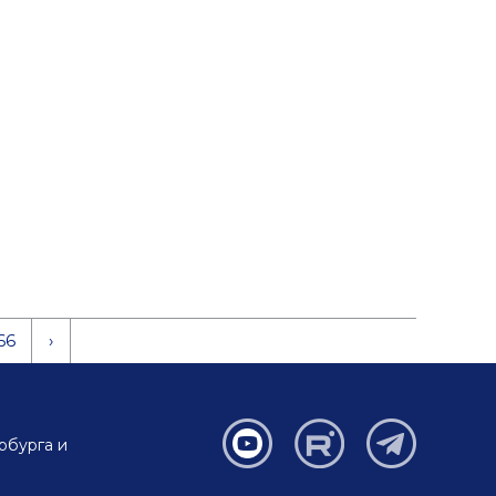
66
›
рбурга и