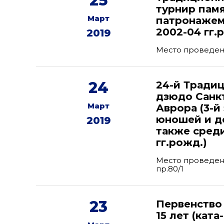
25
турнир памя
Март
патронажем
2002-04 гг.р
2019
Место проведени
24
24-й Тради
дзюдо Санк
Март
Аврора (3-й
юношей и де
2019
также сред
гг.рожд.)
Место проведени
пр.80/1
23
Первенство
15 лет (ката