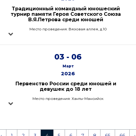
Традиционный командный юношеский
турнир памяти Героя Советского Союза
В.Я.Петрова среди юношей
Место проведения: Вязовая аллея, д.10
03 - 06
Март
2026
Первенство России среди юношей и
девушек до 18 лет
Место проведения: Ханты-Мансийск
‹
1
2
3
4
5
6
7
8
65
66
›