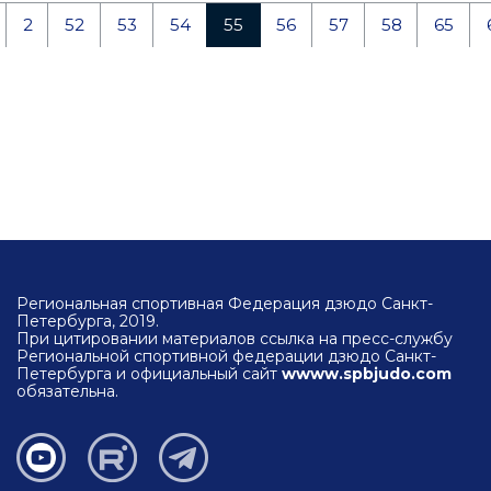
2
52
53
54
55
56
57
58
65
Региональная спортивная Федерация дзюдо Санкт-
Петербурга, 2019.
При цитировании материалов ссылка на пресс-службу
Региональной спортивной федерации дзюдо Санкт-
Петербурга и официальный сайт
wwww.spbjudo.com
обязательна.