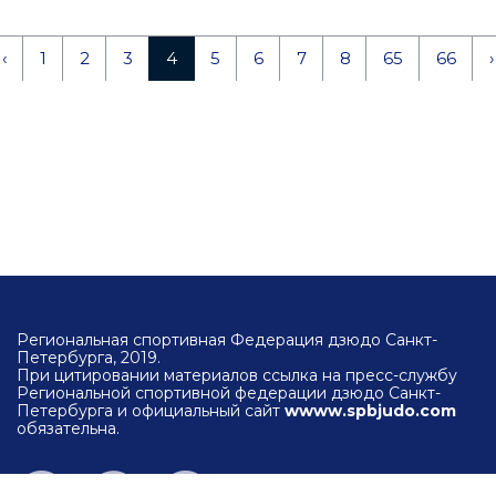
‹
1
2
3
4
5
6
7
8
65
66
›
Региональная спортивная Федерация дзюдо Санкт-
Петербурга, 2019.
При цитировании материалов ссылка на пресс-службу
Региональной спортивной федерации дзюдо Санкт-
Петербурга и официальный сайт
wwww.spbjudo.com
обязательна.