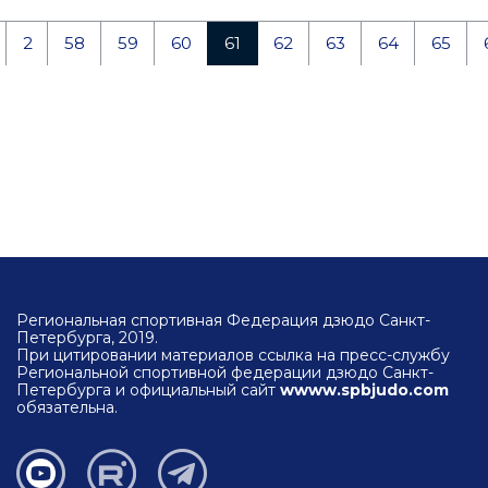
2
58
59
60
61
62
63
64
65
Региональная спортивная Федерация дзюдо Санкт-
Петербурга, 2019.
При цитировании материалов ссылка на пресс-службу
Региональной спортивной федерации дзюдо Санкт-
Петербурга и официальный сайт
wwww.spbjudo.com
обязательна.