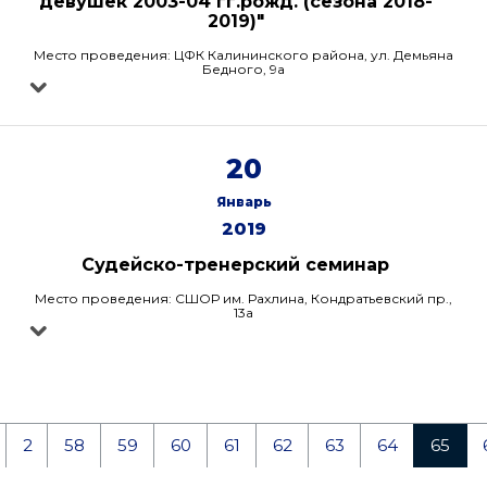
девушек 2003-04 гг.рожд. (сезона 2018-
2019)"
Место проведения: ЦФК Калининского района, ул. Демьяна
Бедного, 9а
20
Январь
2019
Судейско-тренерский семинар
Место проведения: СШОР им. Рахлина, Кондратьевский пр.,
13а
2
58
59
60
61
62
63
64
65