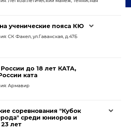
я: Легкоатлетический манеж, Теннисная
 на ученические пояса КЮ
я: СК Факел, ул.Гаванская, д.47Б
России до 18 лет КАТА,
России ката
ия: Армавир
кие соревнования "Кубок
ерода" среди юниоров и
23 лет