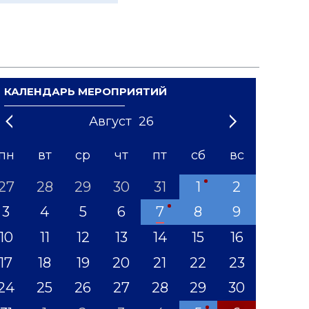
КАЛЕНДАРЬ МЕРОПРИЯТИЙ
Август
26
21
1
'22
2
'23
3
4
'24
5
'25
6
'26
7
'27
8
'28
9
'29
10
'30
11
'31
12
пн
вт
ср
чт
пт
сб
вс
27
28
29
30
31
1
2
3
4
5
6
7
8
9
10
11
12
13
14
15
16
17
18
19
20
21
22
23
24
25
26
27
28
29
30