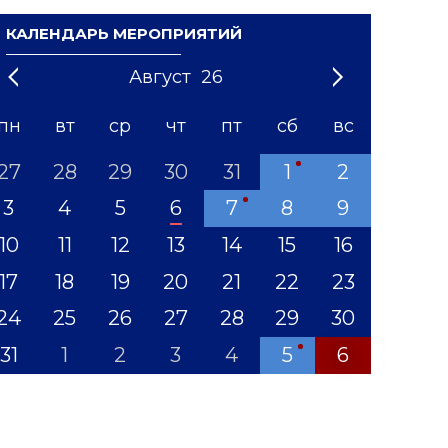
КАЛЕНДАРЬ МЕРОПРИЯТИЙ
Август
26
21
1
'22
2
'23
3
4
'24
5
'25
6
'26
7
'27
8
'28
9
'29
10
'30
11
'31
12
пн
вт
ср
чт
пт
сб
вс
27
28
29
30
31
1
2
3
4
5
6
7
8
9
10
11
12
13
14
15
16
17
18
19
20
21
22
23
24
25
26
27
28
29
30
31
1
2
3
4
5
6